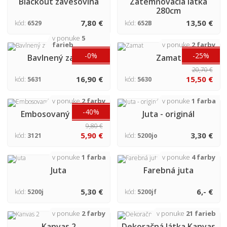
Blackout závesovina
Zatemňovacia látka
280cm
7,80 €
13,50 €
kód:
6529
kód:
652B
v ponuke
5
farieb
v ponuke
2 farby
-0%
-25%
Bavlnený zamat
Zamat
20,70 €
16,90 €
15,50 €
kód:
5631
kód:
5630
v ponuke
2 farby
v ponuke
1 farba
-40%
Embosovaný zamat
Juta - originál
9,80 €
5,90 €
3,30 €
kód:
3121
kód:
5200jo
v ponuke
1 farba
v ponuke
4 farby
Juta
Farebná juta
5,30 €
6,- €
kód:
5200j
kód:
5200jf
v ponuke
2 farby
v ponuke
21 farieb
Kanvas 2
Dekoračná látka Kanvas