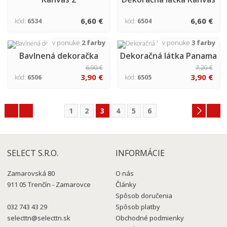
6,60 €
6,60 €
kód:
6534
kód:
6504
v ponuke
2 farby
v ponuke
3 farby
Bavlnená dekoračka
Dekoračná látka Panama
Half panama
6,90 €
7,20 €
3,90 €
3,90 €
kód:
6506
kód:
6505
1
2
3
4
5
6
SELECT S.R.O.
INFORMÁCIE
Zamarovská 80
O nás
911 05 Trenčín - Zamarovce
Články
Spôsob doručenia
032 743 43 29
Spôsob platby
selecttn@selecttn.sk
Obchodné podmienky