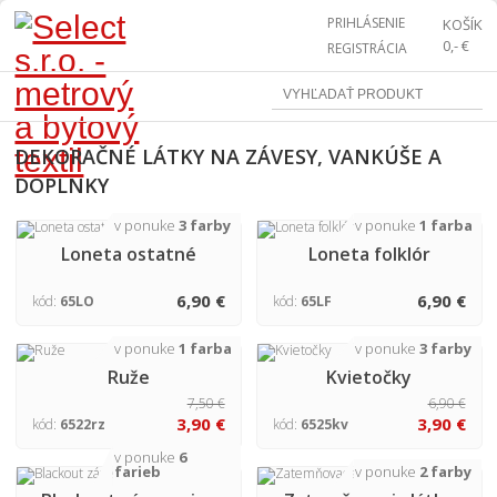
PRIHLÁSENIE
KOŠÍK
0,- €
REGISTRÁCIA
DEKORAČNÉ LÁTKY NA ZÁVESY, VANKÚŠE A
DOPLNKY
v ponuke
3 farby
v ponuke
1 farba
Loneta ostatné
Loneta folklór
6,90 €
6,90 €
kód:
65LO
kód:
65LF
v ponuke
1 farba
v ponuke
3 farby
Ruže
Kvietočky
7,50 €
6,90 €
3,90 €
3,90 €
kód:
6522rz
kód:
6525kv
v ponuke
6
farieb
v ponuke
2 farby