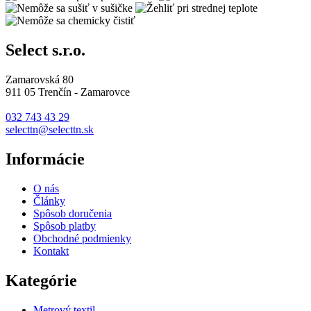
Select s.r.o.
Zamarovská 80
911 05 Trenčín - Zamarovce
032 743 43 29
selecttn@selecttn.sk
Informácie
O nás
Články
Spôsob doručenia
Spôsob platby
Obchodné podmienky
Kontakt
Kategórie
Metrový textil