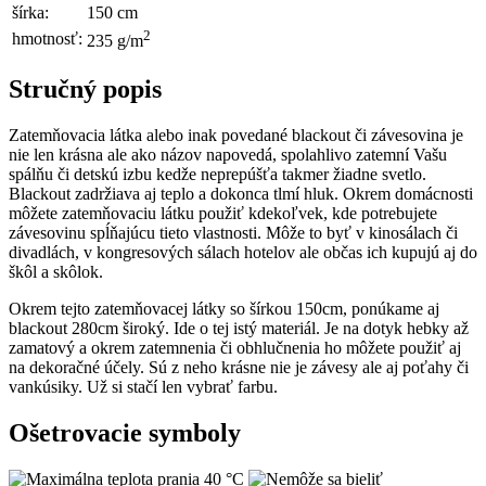
šírka:
150 cm
2
hmotnosť:
235 g/m
Stručný popis
Zatemňovacia látka alebo inak povedané blackout či závesovina je
nie len krásna ale ako názov napovedá, spolahlivo zatemní Vašu
spálňu či detskú izbu kedže neprepúšťa takmer žiadne svetlo.
Blackout zadržiava aj teplo a dokonca tlmí hluk. Okrem domácnosti
môžete zatemňovaciu látku použiť kdekoľvek, kde potrebujete
závesovinu spĺňajúcu tieto vlastnosti. Môže to byť v kinosálach či
divadlách, v kongresových sálach hotelov ale občas ich kupujú aj do
škôl a skôlok.
Okrem tejto zatemňovacej látky so šírkou 150cm, ponúkame aj
blackout 280cm široký. Ide o tej istý materiál. Je na dotyk hebky až
zamatový a okrem zatemnenia či obhlučnenia ho môžete použiť aj
na dekoračné účely. Sú z neho krásne nie je závesy ale aj poťahy či
vankúsiky. Už si stačí len vybrať farbu.
Ošetrovacie symboly