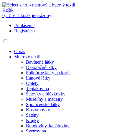
Košík
0,- €
Váš košík je prázdny
Prihlásenie
Registrácia
O nás
Metrový textil
Bavlnené látky
Dekoračné látky
Folklórne látky na kroje
Ľanové látky
Úplety
Teplákovina
Šatovky a blúzkovky
Mušelíny a madeiry
Spoločenské látky
Kostýmovky
Satény
Krajky
Bundoviny, kabátoviny
Svetrovina