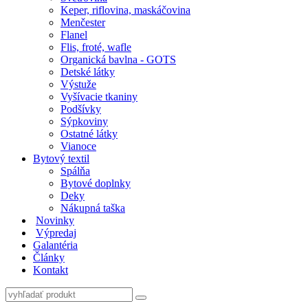
Keper, riflovina, maskáčovina
Menčester
Flanel
Flis, froté, wafle
Organická bavlna - GOTS
Detské látky
Výstuže
Vyšívacie tkaniny
Podšívky
Sýpkoviny
Ostatné látky
Vianoce
Bytový textil
Spálňa
Bytové doplnky
Deky
Nákupná taška
Novinky
Výpredaj
Galantéria
Články
Kontakt