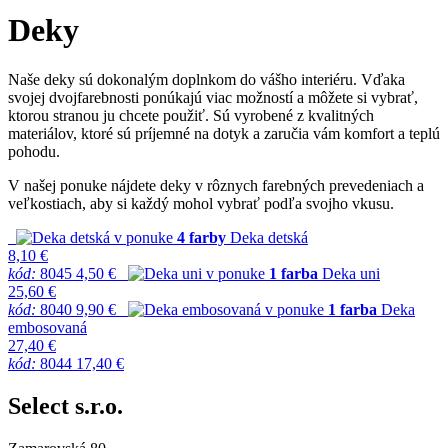
Deky
Naše deky sú dokonalým doplnkom do vášho interiéru. Vďaka
svojej dvojfarebnosti ponúkajú viac možností a môžete si vybrať,
ktorou stranou ju chcete použiť. Sú vyrobené z kvalitných
materiálov, ktoré sú príjemné na dotyk a zaručia vám komfort a teplú
pohodu.
V našej ponuke nájdete deky v rôznych farebných prevedeniach a
veľkostiach, aby si každý mohol vybrať podľa svojho vkusu.
v ponuke
4 farby
Deka detská
8,10 €
kód:
8045
4,50 €
v ponuke
1 farba
Deka uni
25,60 €
kód:
8040
9,90 €
v ponuke
1 farba
Deka
embosovaná
27,40 €
kód:
8044
17,40 €
Select s.r.o.