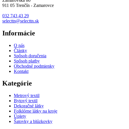
Zamarovská 80
911 05 Trenčín - Zamarovce
032 743 43 29
selecttn@selecttn.sk
Informácie
O nás
Články
Spôsob doručenia
Spôsob platby
Obchodné podmienky
Kontakt
Kategórie
Metrový textil
Bytový textil
Dekoračné látky
Folklórne látky na kroje
Úplety
Šatovky a blúzkovky