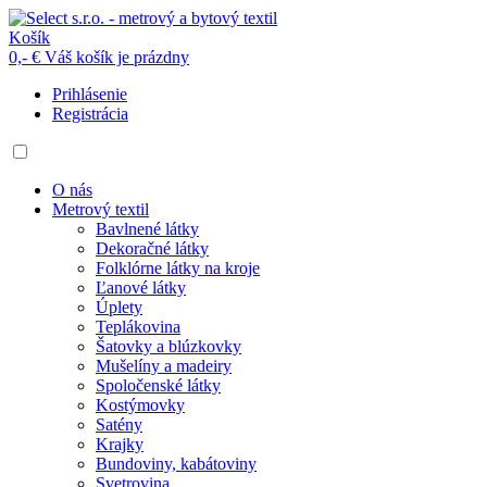
Košík
0,- €
Váš košík je prázdny
Prihlásenie
Registrácia
O nás
Metrový textil
Bavlnené látky
Dekoračné látky
Folklórne látky na kroje
Ľanové látky
Úplety
Teplákovina
Šatovky a blúzkovky
Mušelíny a madeiry
Spoločenské látky
Kostýmovky
Satény
Krajky
Bundoviny, kabátoviny
Svetrovina