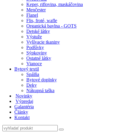
Keper, riflovina, maskáčovina
Menčester
Flanel
Flis, froté, wafle
Organická bavlna - GOTS
Detské látky
Výstuže
Vyšívacie tkaniny
Podšívky
Sýpkoviny
Ostatné látky
Vianoce
Bytový textil
Spálňa
Bytové doplnky
Deky
Nákupná taška
Novinky
Výpredaj
Galantéria
Články
Kontakt