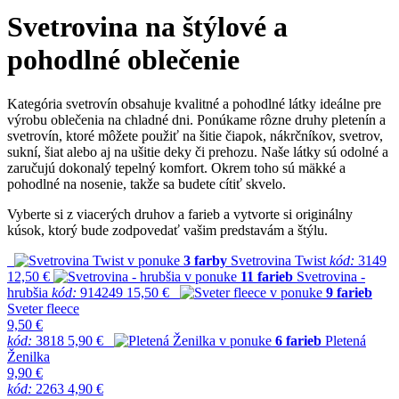
Svetrovina na štýlové a
pohodlné oblečenie
Kategória svetrovín obsahuje kvalitné a pohodlné látky ideálne pre
výrobu oblečenia na chladné dni. Ponúkame rôzne druhy pletenín a
svetrovín, ktoré môžete použiť na šitie čiapok, nákrčníkov, svetrov,
sukní, šiat alebo aj na ušitie deky či prehozu. Naše látky sú odolné a
zaručujú dokonalý tepelný komfort. Okrem toho sú mäkké a
pohodlné na nosenie, takže sa budete cítiť skvelo.
Vyberte si z viacerých druhov a farieb a vytvorte si originálny
kúsok, ktorý bude zodpovedať vašim predstavám a štýlu.
v ponuke
3 farby
Svetrovina Twist
kód:
3149
12,50 €
v ponuke
11 farieb
Svetrovina -
hrubšia
kód:
914249
15,50 €
v ponuke
9 farieb
Sveter fleece
9,50 €
kód:
3818
5,90 €
v ponuke
6 farieb
Pletená
Ženilka
9,90 €
kód:
2263
4,90 €