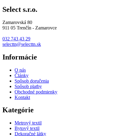
Select s.r.o.
Zamarovská 80
911 05 Trenčín - Zamarovce
032 743 43 29
selecttn@selecttn.sk
Informácie
O nás
Články
Spôsob doručenia
Spôsob platby
Obchodné podmienky
Kontakt
Kategórie
Metrový textil
Bytový textil
Dekoračné látky