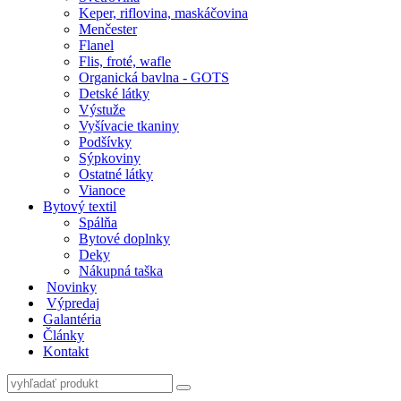
Keper, riflovina, maskáčovina
Menčester
Flanel
Flis, froté, wafle
Organická bavlna - GOTS
Detské látky
Výstuže
Vyšívacie tkaniny
Podšívky
Sýpkoviny
Ostatné látky
Vianoce
Bytový textil
Spálňa
Bytové doplnky
Deky
Nákupná taška
Novinky
Výpredaj
Galantéria
Články
Kontakt