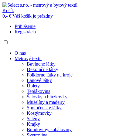
Košík
0,- €
Váš košík je prázdny
Prihlásenie
Registrácia
O nás
Metrový textil
Bavlnené látky
Dekoračné látky
Folklórne látky na kroje
Ľanové látky
Úplety
Teplákovina
Šatovky a blúzkovky
Mušelíny a madeiry
Spoločenské látky
Kostýmovky
Satény
Krajky
Bundoviny, kabátoviny
Svetrovina