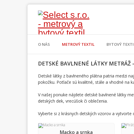
O NÁS
METROVÝ TEXTIL
BYTOVÝ TEXTI
DETSKÉ BAVLNENÉ LÁTKY METRÁŽ –
Detské látky z bavlneného plátna patria medzi najo
pokožku. Potlače sú kvalitné, stále a vhodné na 
V našej ponuke nájdete detské bavlnené látky metr
detských dek, vrecúšok či oblečenia.
Vyberte si z krásnych detských vzorov a vytvorte o
Macko a srnka