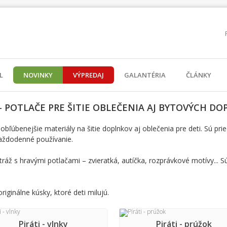
L
NOVINKY
VÝPREDAJ
GALANTÉRIA
ČLÁNKY
 POTLAČE PRE ŠITIE OBLEČENIA AJ BYTOVÝCH D
bľúbenejšie materiály na šitie doplnkov aj oblečenia pre deti. Sú prie
každodenné používanie.
áž s hravými potlačami – zvieratká, autíčka, rozprávkové motívy... Sú 
riginálne kúsky, ktoré deti milujú.
Piráti - vlnky
Piráti - prúžok