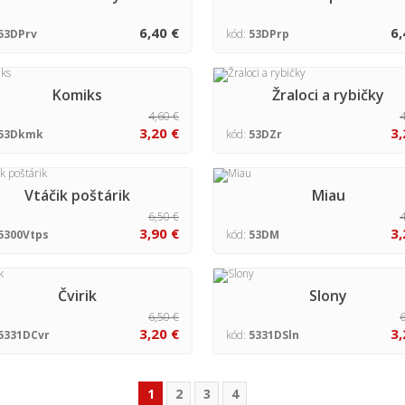
6,40 €
6,
53DPrv
kód:
53DPrp
Komiks
Žraloci a rybičky
4,60 €
4
3,20 €
3,
53Dkmk
kód:
53DZr
Vtáčik poštárik
Miau
6,50 €
4
3,90 €
3,
5300Vtps
kód:
53DM
Čvirik
Slony
6,50 €
6
3,20 €
3,
5331DCvr
kód:
5331DSln
1
2
3
4