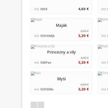
4,60 €
kód:
5924
kód:
Maják
6,50 €
3,20 €
kód:
5331DMjk
kód:
Princezny a víly
4,60 €
3,20 €
kód:
53DPav
kód:
Myši
6,50 €
3,20 €
kód:
5331DMs
kód: