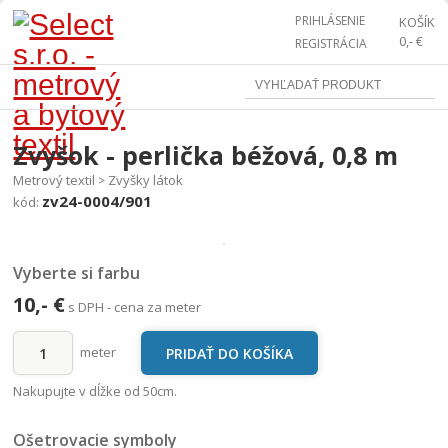
PRIHLÁSENIE
KOŠÍK
0,- €
REGISTRÁCIA
Zvyšok - perlička béžová, 0,8 m
Metrový textil
Zvyšky látok
>
zv24-0004/901
kód:
Vyberte si farbu
10,- €
s DPH - cena za meter
meter
Nakupujte v dĺžke od 50cm.
Ošetrovacie symboly