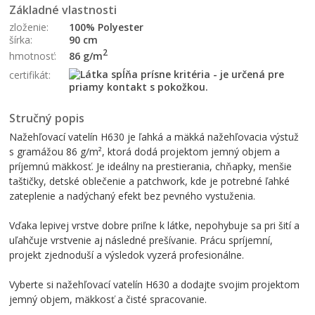
Základné vlastnosti
zloženie:
100% Polyester
šírka:
90 cm
2
86 g/m
hmotnosť:
certifikát:
Stručný popis
Nažehľovací vatelín H630 je ľahká a mäkká nažehľovacia výstuž
s gramážou 86 g/m², ktorá dodá projektom jemný objem a
príjemnú mäkkosť. Je ideálny na prestierania, chňapky, menšie
taštičky, detské oblečenie a patchwork, kde je potrebné ľahké
zateplenie a nadýchaný efekt bez pevného vystuženia.
Vďaka lepivej vrstve dobre priľne k látke, nepohybuje sa pri šití a
uľahčuje vrstvenie aj následné prešívanie. Prácu spríjemní,
projekt zjednoduší a výsledok vyzerá profesionálne.
Vyberte si nažehľovací vatelín H630 a dodajte svojim projektom
jemný objem, mäkkosť a čisté spracovanie.