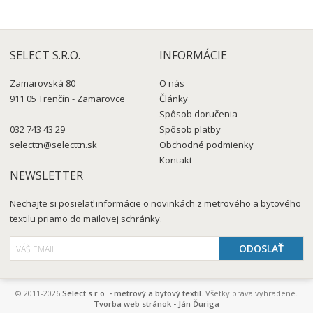
SELECT S.R.O.
INFORMÁCIE
Zamarovská 80
O nás
911 05 Trenčín - Zamarovce
Články
Spôsob doručenia
032 743 43 29
Spôsob platby
selecttn@selecttn.sk
Obchodné podmienky
Kontakt
NEWSLETTER
Nechajte si posielať informácie o novinkách z metrového a bytového
textilu priamo do mailovej schránky.
© 2011-2026
Select s.r.o. - metrový a bytový textil
. Všetky práva vyhradené.
Tvorba web stránok - Ján Ďuriga