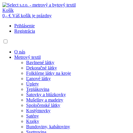
Košík
0,- €
Váš košík je prázdny
Prihlásenie
Registrácia
O nás
Metrový textil
Bavlnené látky
Dekoračné látky
Folklórne látky na kroje
Ľanové látky
Úplety
Teplákovina
Šatovky a blúzkovky
Mušelíny a madeiry
Spoločenské látky
Kostýmovky
Satény
Krajky
Bundoviny, kabátoviny
Svetrovina