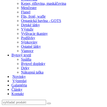
Keper, riflovina, maskáčovina
Menčester
Flanel
Flis, froté, wafle
Organická bavlna - GOTS
Detské látky
Výstuže
Vyšívacie tkaniny
Podšívky
Sýpkoviny
Ostatné látky
Vianoce
Bytový textil
Spálňa
Bytové doplnky
Deky
Nákupná taška
Novinky
Výpredaj
Galantéria
Články
Kontakt