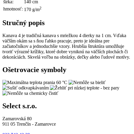
šírka:
140 cm
2
hmotnosť:
170 g/m
Stručný popis
Kanava 4 je tradičná kanava s mriežkou 4 dierky na 1 cm. Vďaka
väčším okám sa s ňou ľahko pracuje, preto je ideálna pre
začiatočníkov a jednoduchšie vzory. Hrubšia štruktúra umožňuje
tvoriť výrazné krížiky, ktoré dobre vyniknú na väčších plochách či
dekoráciách. Skvelá voľba na obrázky, dečky alebo ľudové motívy.
Ošetrovacie symboly
Select s.r.o.
Zamarovská 80
911 05 Trenčín - Zamarovce