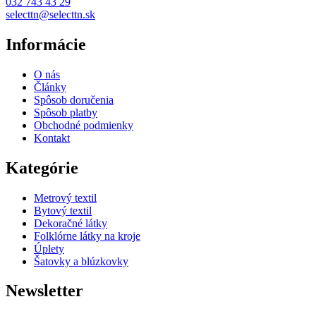
032 743 43 29
selecttn@selecttn.sk
Informácie
O nás
Články
Spôsob doručenia
Spôsob platby
Obchodné podmienky
Kontakt
Kategórie
Metrový textil
Bytový textil
Dekoračné látky
Folklórne látky na kroje
Úplety
Šatovky a blúzkovky
Newsletter