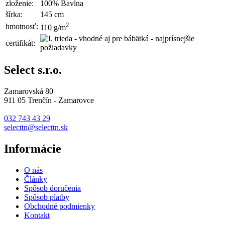
zloženie:
100% Bavlna
šírka:
145 cm
2
hmotnosť:
110 g/m
certifikát:
Select s.r.o.
Zamarovská 80
911 05 Trenčín - Zamarovce
032 743 43 29
selecttn@selecttn.sk
Informácie
O nás
Články
Spôsob doručenia
Spôsob platby
Obchodné podmienky
Kontakt