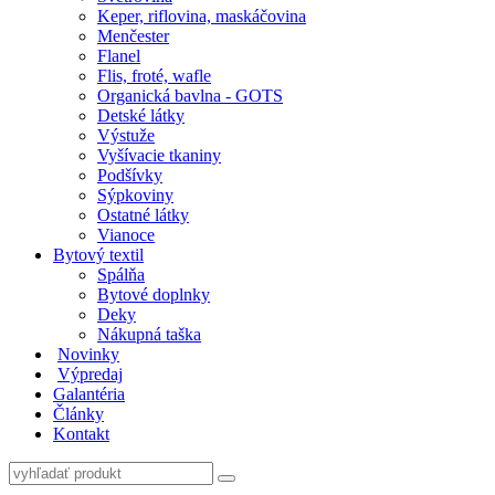
Keper, riflovina, maskáčovina
Menčester
Flanel
Flis, froté, wafle
Organická bavlna - GOTS
Detské látky
Výstuže
Vyšívacie tkaniny
Podšívky
Sýpkoviny
Ostatné látky
Vianoce
Bytový textil
Spálňa
Bytové doplnky
Deky
Nákupná taška
Novinky
Výpredaj
Galantéria
Články
Kontakt