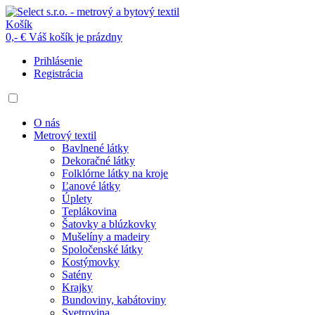
Košík
0,- €
Váš košík je prázdny
Prihlásenie
Registrácia
O nás
Metrový textil
Bavlnené látky
Dekoračné látky
Folklórne látky na kroje
Ľanové látky
Úplety
Teplákovina
Šatovky a blúzkovky
Mušelíny a madeiry
Spoločenské látky
Kostýmovky
Satény
Krajky
Bundoviny, kabátoviny
Svetrovina