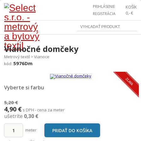
PRIHLÁSENIE
KOŠÍK
0,- €
REGISTRÁCIA
Vianočné domčeky
Metrový textil
Vianoce
>
5976Dm
kód:
Vyberte si farbu
5,20 €
4,90 €
s DPH - cena za meter
ušetríte
0,30 €
meter