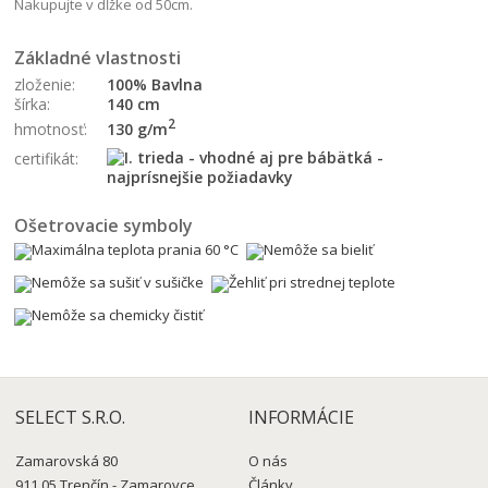
Nakupujte v dĺžke od 50cm.
Základné vlastnosti
zloženie:
100% Bavlna
šírka:
140 cm
2
130 g/m
hmotnosť:
certifikát:
Ošetrovacie symboly
SELECT S.R.O.
INFORMÁCIE
Zamarovská 80
O nás
911 05 Trenčín - Zamarovce
Články