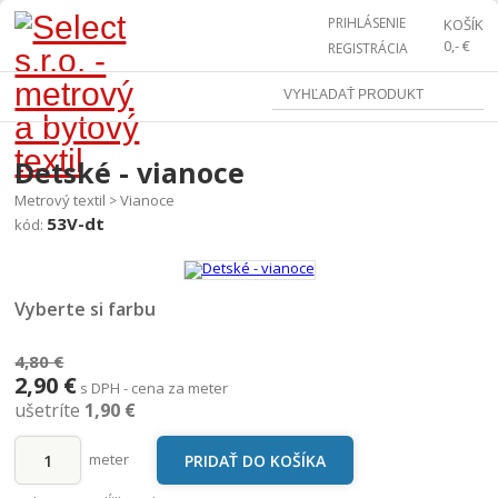
PRIHLÁSENIE
KOŠÍK
0,- €
REGISTRÁCIA
Detské - vianoce
Metrový textil
Vianoce
>
53V-dt
kód:
Vyberte si farbu
4,80 €
2,90 €
s DPH - cena za meter
ušetríte
1,90 €
meter