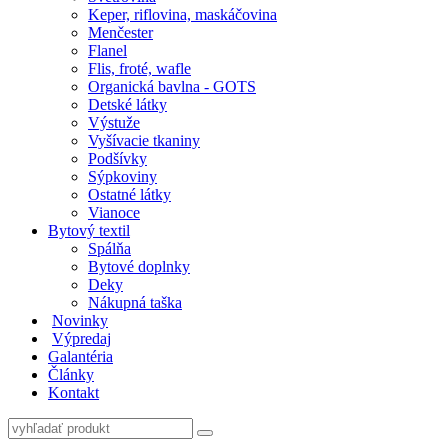
Keper, riflovina, maskáčovina
Menčester
Flanel
Flis, froté, wafle
Organická bavlna - GOTS
Detské látky
Výstuže
Vyšívacie tkaniny
Podšívky
Sýpkoviny
Ostatné látky
Vianoce
Bytový textil
Spálňa
Bytové doplnky
Deky
Nákupná taška
Novinky
Výpredaj
Galantéria
Články
Kontakt