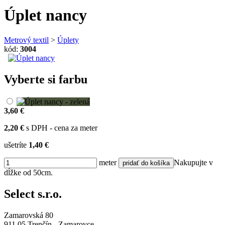
Úplet nancy
Metrový textil
>
Úplety
kód:
3004
Vyberte si farbu
3,60 €
2,20 €
s DPH - cena za meter
ušetríte
1,40 €
meter
Nakupujte v
dĺžke od 50cm.
Select s.r.o.
Zamarovská 80
911 05 Trenčín - Zamarovce