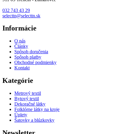
032 743 43 29
selecttn@selecttn.sk
Informácie
O nás
Články
Spôsob doručenia
Spôsob platby
Obchodné podmienky
Kontakt
Kategórie
Metrový textil
Bytový textil
Dekoračné látky
Folklórne látky na kroje
Úplety
Šatovky a blúzkovky
Newsletter