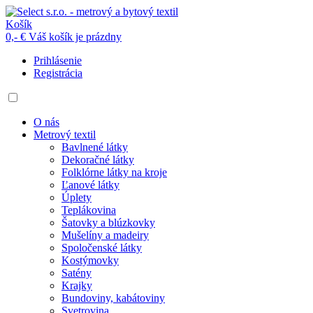
Košík
0,- €
Váš košík je prázdny
Prihlásenie
Registrácia
O nás
Metrový textil
Bavlnené látky
Dekoračné látky
Folklórne látky na kroje
Ľanové látky
Úplety
Teplákovina
Šatovky a blúzkovky
Mušelíny a madeiry
Spoločenské látky
Kostýmovky
Satény
Krajky
Bundoviny, kabátoviny
Svetrovina