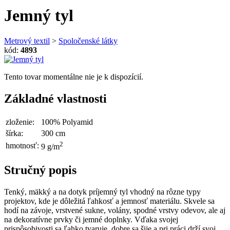
Jemný tyl
Metrový textil
>
Spoločenské látky
kód:
4893
Tento tovar momentálne nie je k dispozícií.
Základné vlastnosti
zloženie:
100% Polyamid
šírka:
300 cm
2
hmotnosť:
9 g/m
Stručný popis
Tenký, mäkký a na dotyk príjemný tyl vhodný na rôzne typy
projektov, kde je dôležitá ľahkosť a jemnosť materiálu. Skvele sa
hodí na závoje, vrstvené sukne, volány, spodné vrstvy odevov, ale aj
na dekoratívne prvky či jemné doplnky. Vďaka svojej
prispôsobivosti sa ľahko tvaruje, dobre sa šije a pri práci drží svoj