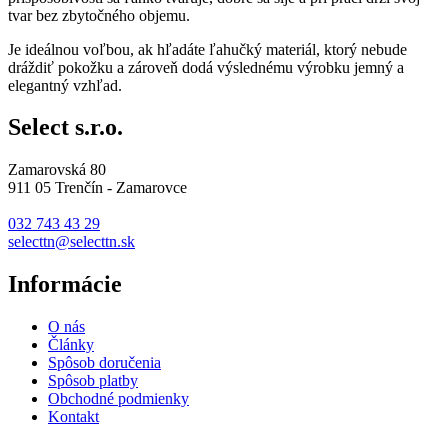
tvar bez zbytočného objemu.
Je ideálnou voľbou, ak hľadáte ľahučký materiál, ktorý nebude
dráždiť pokožku a zároveň dodá výslednému výrobku jemný a
elegantný vzhľad.
Select s.r.o.
Zamarovská 80
911 05 Trenčín - Zamarovce
032 743 43 29
selecttn@selecttn.sk
Informácie
O nás
Články
Spôsob doručenia
Spôsob platby
Obchodné podmienky
Kontakt