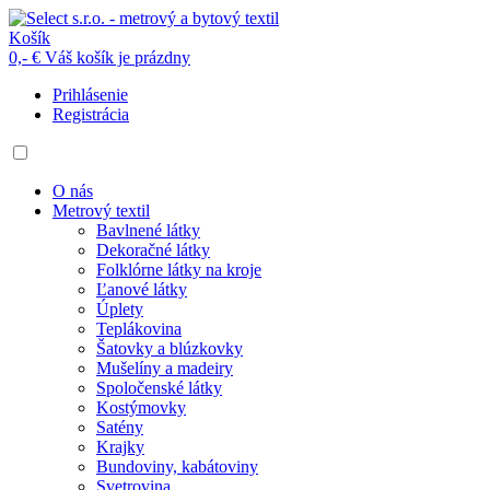
Košík
0,- €
Váš košík je prázdny
Prihlásenie
Registrácia
O nás
Metrový textil
Bavlnené látky
Dekoračné látky
Folklórne látky na kroje
Ľanové látky
Úplety
Teplákovina
Šatovky a blúzkovky
Mušelíny a madeiry
Spoločenské látky
Kostýmovky
Satény
Krajky
Bundoviny, kabátoviny
Svetrovina