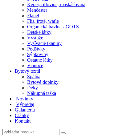
Keper, riflovina, maskáčovina
Menčester
Flanel
Flis, froté, wafle
Organická bavlna - GOTS
Detské látky
Výstuže
Vyšívacie tkaniny
Podšívky
Sýpkoviny
Ostatné látky
Vianoce
Bytový textil
Spálňa
Bytové doplnky
Deky
Nákupná taška
Novinky
Výpredaj
Galantéria
Články
Kontakt