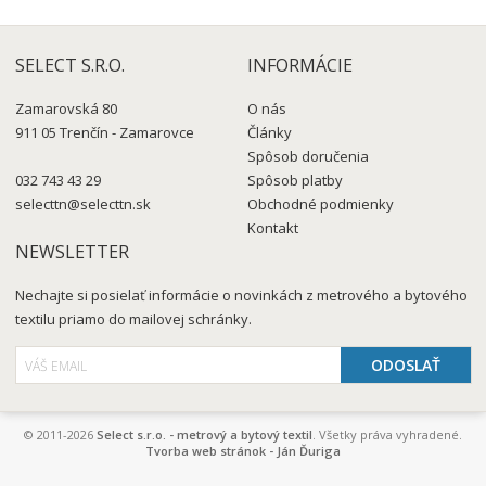
SELECT S.R.O.
INFORMÁCIE
Zamarovská 80
O nás
911 05 Trenčín - Zamarovce
Články
Spôsob doručenia
032 743 43 29
Spôsob platby
selecttn@selecttn.sk
Obchodné podmienky
Kontakt
NEWSLETTER
Nechajte si posielať informácie o novinkách z metrového a bytového
textilu priamo do mailovej schránky.
© 2011-2026
Select s.r.o. - metrový a bytový textil
. Všetky práva vyhradené.
Tvorba web stránok - Ján Ďuriga