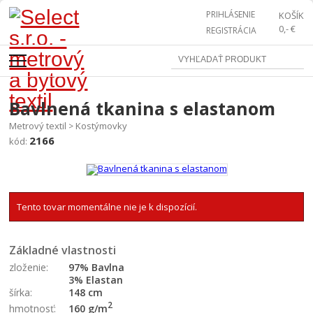
PRIHLÁSENIE
KOŠÍK
0,- €
REGISTRÁCIA
Bavlnená tkanina s elastanom
Metrový textil
Kostýmovky
>
2166
kód:
Tento tovar momentálne nie je k dispozícií.
Základné vlastnosti
zloženie:
97% Bavlna
3% Elastan
šírka:
148 cm
2
160 g/m
hmotnosť: