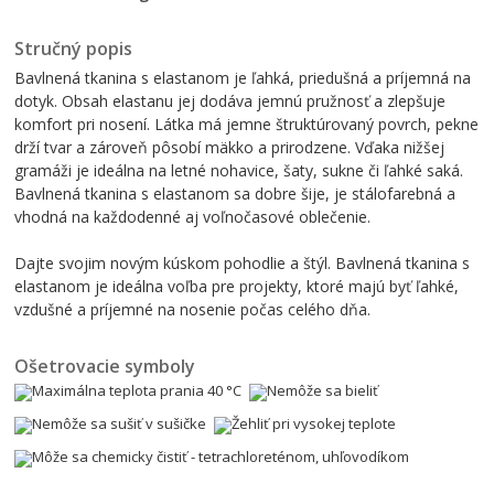
Stručný popis
Bavlnená tkanina s elastanom je ľahká, priedušná a príjemná na
dotyk. Obsah elastanu jej dodáva jemnú pružnosť a zlepšuje
komfort pri nosení. Látka má jemne štruktúrovaný povrch, pekne
drží tvar a zároveň pôsobí mäkko a prirodzene. Vďaka nižšej
gramáži je ideálna na letné nohavice, šaty, sukne či ľahké saká.
Bavlnená tkanina s elastanom sa dobre šije, je stálofarebná a
vhodná na každodenné aj voľnočasové oblečenie.
Dajte svojim novým kúskom pohodlie a štýl. Bavlnená tkanina s
elastanom je ideálna voľba pre projekty, ktoré majú byť ľahké,
vzdušné a príjemné na nosenie počas celého dňa.
Ošetrovacie symboly