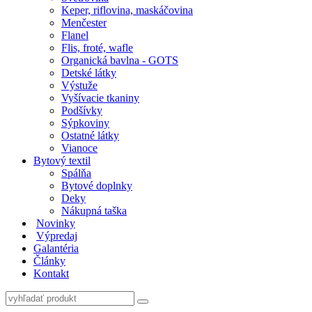
Keper, riflovina, maskáčovina
Menčester
Flanel
Flis, froté, wafle
Organická bavlna - GOTS
Detské látky
Výstuže
Vyšívacie tkaniny
Podšívky
Sýpkoviny
Ostatné látky
Vianoce
Bytový textil
Spálňa
Bytové doplnky
Deky
Nákupná taška
Novinky
Výpredaj
Galantéria
Články
Kontakt