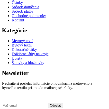
Články
Spôsob doručenia
Spôsob platby
Obchodné podmienky
Kontakt
Kategórie
Metrový textil
Bytový textil
Dekoračné látky
Folklórne látky na kroje
Úplety
Šatovky a blúzkovky
Newsletter
Nechajte si posielať informácie o novinkách z metrového a
bytového textilu priamo do mailovej schránky.