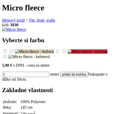
Micro fleece
Metrový textil
>
Flis, froté, wafle
kód:
3830
Vyberte si farbu
5,90 €
s DPH - cena za meter
meter
Nakupujte v
dĺžke od 50cm.
Základné vlastnosti
zloženie:
100% Polyester
šírka:
145 cm
2
hmotnosť:
240 g/m