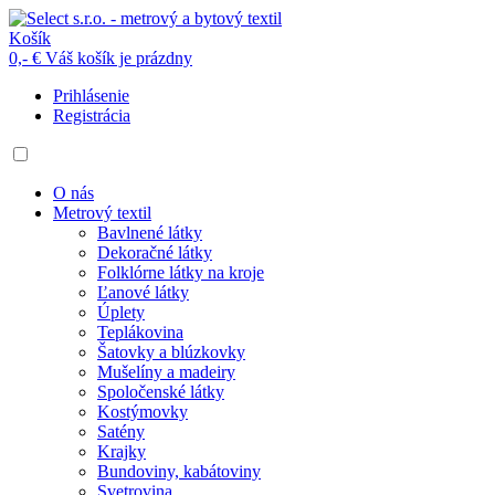
Košík
0,- €
Váš košík je prázdny
Prihlásenie
Registrácia
O nás
Metrový textil
Bavlnené látky
Dekoračné látky
Folklórne látky na kroje
Ľanové látky
Úplety
Teplákovina
Šatovky a blúzkovky
Mušelíny a madeiry
Spoločenské látky
Kostýmovky
Satény
Krajky
Bundoviny, kabátoviny
Svetrovina