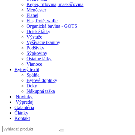
Keper, riflovina, maskáčovina
Menčester
Flanel
Flis, froté, wafle
Organická bavlna - GOTS
Detské látky
Výstuže
Vyšívacie tkaniny
Podšívky
Sýpkoviny
Ostatné látky
Vianoce
Bytový textil
Spálňa
Bytové doplnky
Deky
Nákupná taška
Novinky
Výpredaj
Galantéria
Články
Kontakt