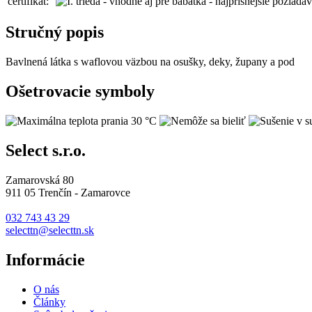
certifikát:
Stručný popis
Bavlnená látka s waflovou väzbou na osušky, deky, župany a pod
Ošetrovacie symboly
Select s.r.o.
Zamarovská 80
911 05 Trenčín - Zamarovce
032 743 43 29
selecttn@selecttn.sk
Informácie
O nás
Články