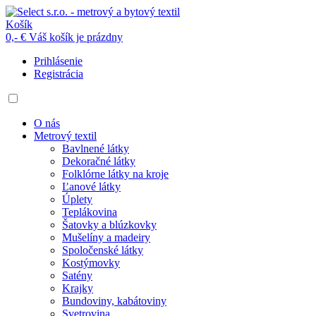
Košík
0,- €
Váš košík je prázdny
Prihlásenie
Registrácia
O nás
Metrový textil
Bavlnené látky
Dekoračné látky
Folklórne látky na kroje
Ľanové látky
Úplety
Teplákovina
Šatovky a blúzkovky
Mušelíny a madeiry
Spoločenské látky
Kostýmovky
Satény
Krajky
Bundoviny, kabátoviny
Svetrovina