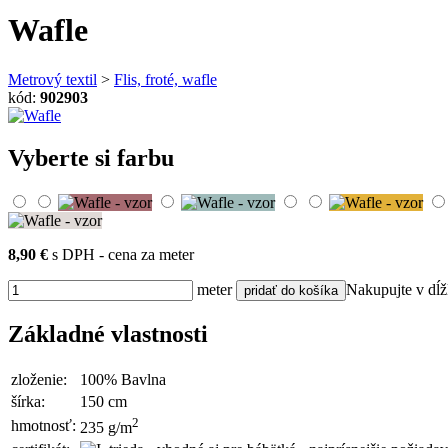
Wafle
Metrový textil
>
Flis, froté, wafle
kód:
902903
Vyberte si farbu
8,90 €
s DPH - cena za meter
meter
Nakupujte v dĺ
Základné vlastnosti
zloženie:
100% Bavlna
šírka:
150 cm
2
hmotnosť:
235 g/m