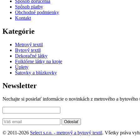
Spôsob doručenia
Spôsob platby
Obchodné podmienky
Kontakt
Kategórie
Metrový textil
Bytový textil
Dekoračné látky
Folklórne látky na kroje
Úplety
Šatovky a blúzkovky
Newsletter
Nechajte si posielať informácie o novinkách z metrového a bytového 
© 2011-2026
Select s.r.o. - metrový a bytový textil
. Všetky práva vyh