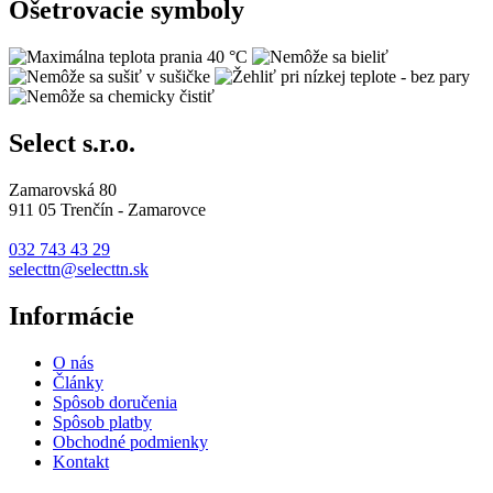
Ošetrovacie symboly
Select s.r.o.
Zamarovská 80
911 05 Trenčín - Zamarovce
032 743 43 29
selecttn@selecttn.sk
Informácie
O nás
Články
Spôsob doručenia
Spôsob platby
Obchodné podmienky
Kontakt