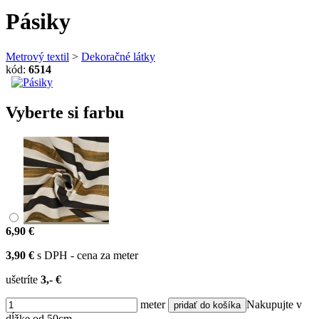
Pásiky
Metrový textil
>
Dekoračné látky
kód:
6514
Vyberte si farbu
6,90 €
3,90 €
s DPH - cena za meter
ušetríte
3,- €
meter
Nakupujte v
dĺžke od 50cm.