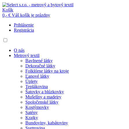
Košík
0,- €
Váš košík je prázdny
Prihlásenie
Registrácia
O nás
Metrový textil
Bavlnené látky
Dekoračné látky
Folklórne látky na kroje
Ľanové látky
Úplety
Teplákovina
Šatovky a blúzkovky
Mušelíny a madeiry
Spoločenské látky
Kostýmovky
Satény
Krajky
Bundoviny, kabátoviny
Svetrovina