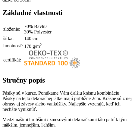
Základné vlastnosti
70% Bavlna
zloženie:
30% Polyester
šírka:
140 cm
2
hmotnosť:
170 g/m
certifikát:
Stručný popis
Pásiky sú v kurze. Ponúkame Vám ďalšiu krásnu kombináciu.
Pásiky na tejto dekoračnej látke majú približne 2cm. Krásne sú z nej
obrusy aj závesy alebo vankúšiky. Najlepšie vyzerajú, keď ich
necháte vyniknúť.
Medzi našimi hrubšími / zmesovými dekoračkami táto patrí k tým
mäkším, jemnejším, ľahším.