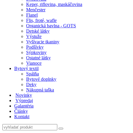
Keper, riflovina, maskáčovina
Menčester
Flanel
Flis, froté, wafle
Organická bavlna - GOTS
Detské látky
Výstuže
Vyšívacie tkaniny
Podšívky
Sýpkoviny
Ostatné látky
Vianoce
Bytový textil
Spálňa
Bytové doplnky
Deky
Nákupná taška
Novinky
Výpredaj
Galantéria
Články
Kontakt