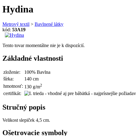
Hydina
Metrový textil
>
Bavlnené látky
kód:
53A19
Tento tovar momentálne nie je k dispozícií.
Základné vlastnosti
zloženie:
100% Bavlna
šírka:
140 cm
2
hmotnosť:
130 g/m
certifikát:
Stručný popis
Velikost slepiček 4,5 cm.
Ošetrovacie symboly