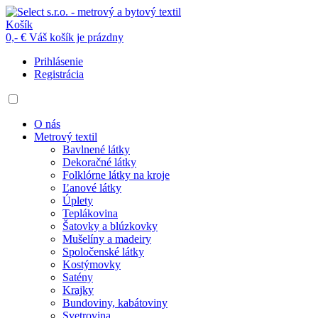
Košík
0,- €
Váš košík je prázdny
Prihlásenie
Registrácia
O nás
Metrový textil
Bavlnené látky
Dekoračné látky
Folklórne látky na kroje
Ľanové látky
Úplety
Teplákovina
Šatovky a blúzkovky
Mušelíny a madeiry
Spoločenské látky
Kostýmovky
Satény
Krajky
Bundoviny, kabátoviny
Svetrovina