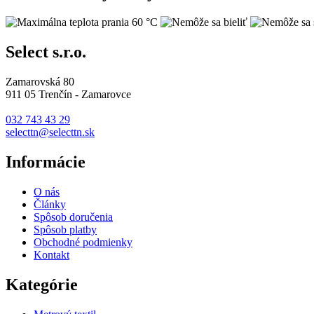
Select s.r.o.
Zamarovská 80
911 05 Trenčín - Zamarovce
032 743 43 29
selecttn@selecttn.sk
Informácie
O nás
Články
Spôsob doručenia
Spôsob platby
Obchodné podmienky
Kontakt
Kategórie