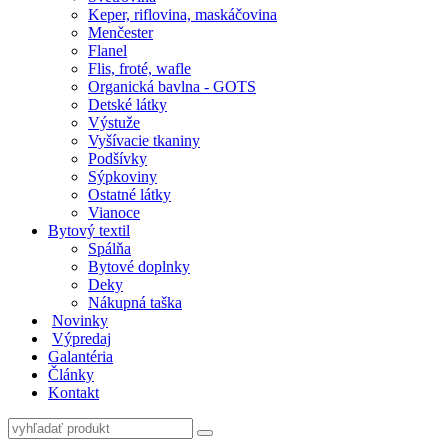
Keper, riflovina, maskáčovina
Menčester
Flanel
Flis, froté, wafle
Organická bavlna - GOTS
Detské látky
Výstuže
Vyšívacie tkaniny
Podšívky
Sýpkoviny
Ostatné látky
Vianoce
Bytový textil
Spálňa
Bytové doplnky
Deky
Nákupná taška
Novinky
Výpredaj
Galantéria
Články
Kontakt