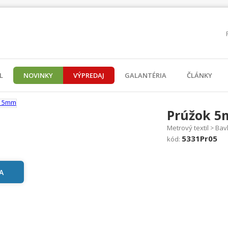
L
NOVINKY
VÝPREDAJ
GALANTÉRIA
ČLÁNKY
Prúžok 
Metrový textil
Bav
>
5331Pr05
kód: