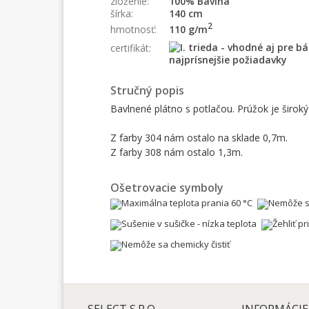
zloženie:
100% Bavlna
šírka:
140 cm
2
110 g/m
hmotnosť:
certifikát:
Stručný popis
Bavlnené plátno s potlačou. Prúžok je širok
Z farby 304 nám ostalo na sklade 0,7m.
Z farby 308 nám ostalo 1,3m.
Ošetrovacie symboly