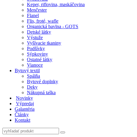
Keper, riflovina, maskáčovina
Menčester
Flanel
Flis, froté, wafle
Organická bavlna - GOTS
Detské látky
Výstuže
Vyšívacie tkaniny
Podšívky
Sýpkoviny
Ostatné látky
Vianoce
Bytový textil
Spálňa
Bytové doplnky
Deky
Nákupná taška
Novinky
Výpredaj
Galantéria
Články
Kontakt