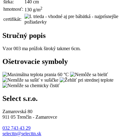
šírka:
140 cm
2
hmotnosť:
130 g/m
certifikát:
Stručný popis
Vzor 003 ma prúžok široký takmer 6cm.
Ošetrovacie symboly
Select s.r.o.
Zamarovská 80
911 05 Trenčín - Zamarovce
032 743 43 29
selecttn@selecttn.sk