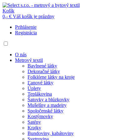
Košík
0,- €
Váš košík je prázdny
Prihlásenie
Registrácia
O nás
Metrový textil
Bavlnené látky
Dekoračné látky
Folklórne látky na kroje
Ľanové látky
Úplety
Teplákovina
Šatovky a blúzkovky
Mušelíny a madeiry
Spoločenské látky
Kostýmovky
Satény
Krajky
Bundoviny, kabátoviny
Svetrovina