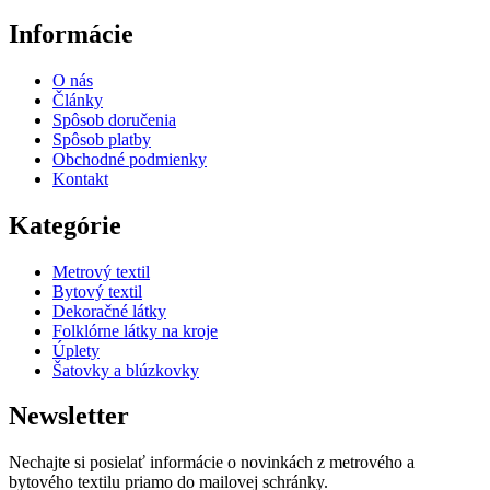
Informácie
O nás
Články
Spôsob doručenia
Spôsob platby
Obchodné podmienky
Kontakt
Kategórie
Metrový textil
Bytový textil
Dekoračné látky
Folklórne látky na kroje
Úplety
Šatovky a blúzkovky
Newsletter
Nechajte si posielať informácie o novinkách z metrového a
bytového textilu priamo do mailovej schránky.