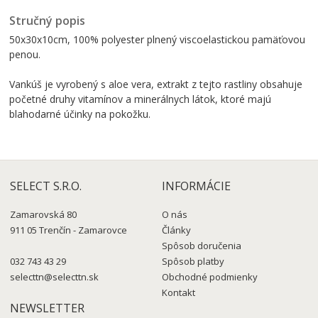
Stručný popis
50x30x10cm, 100% polyester plnený viscoelastickou pamäťovou
penou.
Vankúš je vyrobený s aloe vera,
extrakt
z
tejto
rastliny
obsahuje
početné druhy
vitamínov
a
minerálnych
látok
,
ktoré
majú
blahodarné
účinky
na
pokožku.
SELECT S.R.O.
INFORMÁCIE
Zamarovská 80
O nás
911 05 Trenčín - Zamarovce
Články
Spôsob doručenia
032 743 43 29
Spôsob platby
selecttn@selecttn.sk
Obchodné podmienky
Kontakt
NEWSLETTER