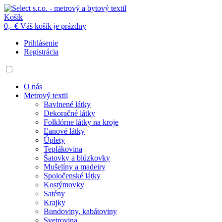
Košík
0,- €
Váš košík je prázdny
Prihlásenie
Registrácia
O nás
Metrový textil
Bavlnené látky
Dekoračné látky
Folklórne látky na kroje
Ľanové látky
Úplety
Teplákovina
Šatovky a blúzkovky
Mušelíny a madeiry
Spoločenské látky
Kostýmovky
Satény
Krajky
Bundoviny, kabátoviny
Svetrovina