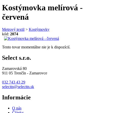
Kostýmovka melírová -
červená
Metrový textil
>
Kostýmovky
kód:
2074
Tento tovar momentálne nie je k dispozícií.
Select s.r.o.
Zamarovská 80
911 05 Trenčín - Zamarovce
032 743 43 29
selecttn@selecttn.sk
Informácie
O nás
Články