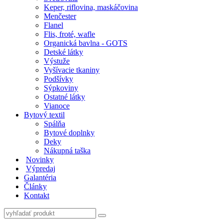
Keper, riflovina, maskáčovina
Menčester
Flanel
Flis, froté, wafle
Organická bavlna - GOTS
Detské látky
Výstuže
Vyšívacie tkaniny
Podšívky
Sýpkoviny
Ostatné látky
Vianoce
Bytový textil
Spálňa
Bytové doplnky
Deky
Nákupná taška
Novinky
Výpredaj
Galantéria
Články
Kontakt