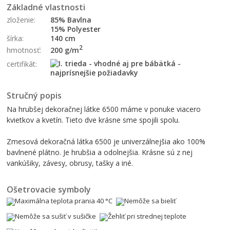
Základné vlastnosti
zloženie:
85% Bavlna
15% Polyester
šírka:
140 cm
2
200 g/m
hmotnosť:
certifikát:
Stručný popis
Na hrubšej dekoračnej látke 6500 máme v ponuke viacero
kvietkov a kvetín. Tieto dve krásne sme spojili spolu.
Zmesová dekoračná látka 6500 je univerzálnejšia ako 100%
bavlnené plátno. Je hrubšia a odolnejšia. Krásne sú z nej
vankúšiky, závesy, obrusy, tašky a iné.
Ošetrovacie symboly